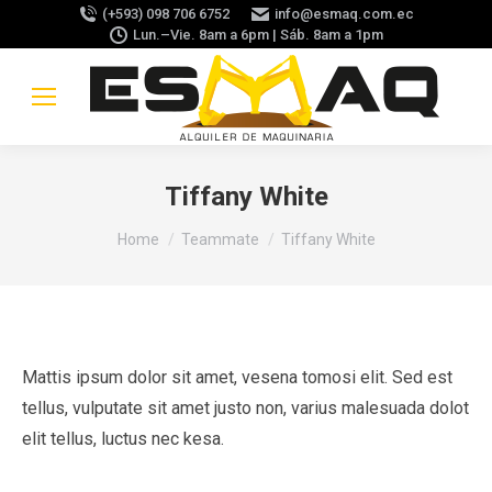
(+593) 098 706 6752
info@esmaq.com.ec
Lun.–Vie. 8am a 6pm | Sáb. 8am a 1pm
Tiffany White
You are here:
Home
Teammate
Tiffany White
Mattis ipsum dolor sit amet, vesena tomosi elit. Sed est
tellus, vulputate sit amet justo non, varius malesuada dolot
elit tellus, luctus nec kesa.