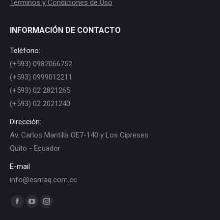
Términos y Condiciones de Uso
INFORMACIÓN DE CONTACTO
Teléfono:
(+593) 0987066752
(+593) 0999012211
(+593) 02 2821265
(+593) 02 2021240
Dirección:
Av. Carlos Mantilla OE7-140 y Los Cipreses
Quito - Ecuador
E-mail
info@esmaq.com.ec
Find us on:
Facebook
YouTube
Instagram
page
page
page