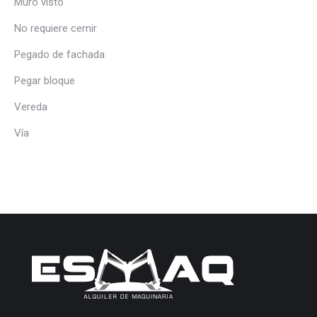
Muro visto
No requiere cernir
Pegado de fachada
Pegar bloque
Vereda
Vía