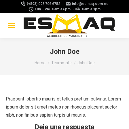
(+593) 098 706 6752
info@esmaq.com.ec
Lun.–Vie. 8am a 6pm | Sáb. 8am a 1pm
John Doe
You are here:
Home
Teammate
John Doe
Praesent lobortis mauris et tellus pretium pulvinar. Lorem
ipsum dolor sit amet metus non rhoncus placerat auctor
nibh, non finibus sapien turpis ut mauris.
Deja una respuesta