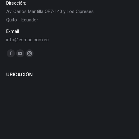
Dirección:
Av. Carlos Mantilla OE7-140 y Los Cipreses
Quito - Ecuador
E-mail
info@esmaq.com.ec
Find us on:
Facebook
YouTube
Instagram
page
page
page
opens
opens
opens
UBICACIÓN
in
in
in
new
new
new
window
window
window