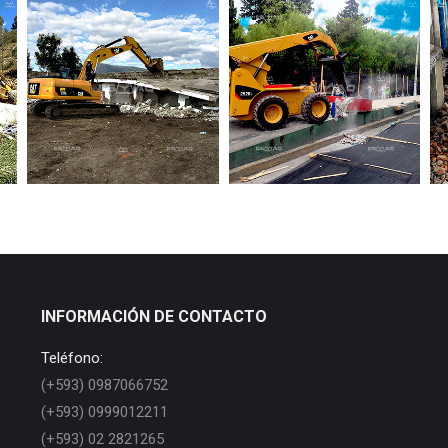
INFORMACIÓN DE CONTACTO
Teléfono:
(+593) 0987066752
(+593) 0999012211
(+593) 02 2821265