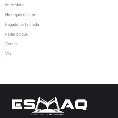
Muro visto
No requiere cernir
Pegado de fachada
Pegar bloque
Vereda
Vía