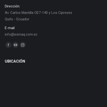
Dirección:
Av. Carlos Mantilla OE7-140 y Los Cipreses
Quito - Ecuador
E-mail
info@esmaq.com.ec
Find us on:
Facebook
YouTube
Instagram
page
page
page
opens
opens
opens
UBICACIÓN
in
in
in
new
new
new
window
window
window