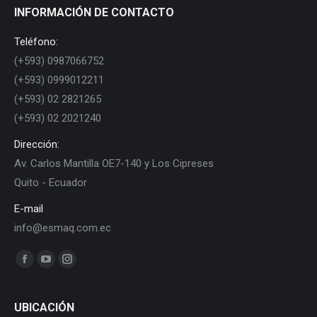
INFORMACIÓN DE CONTACTO
Teléfono:
(+593) 0987066752
(+593) 0999012211
(+593) 02 2821265
(+593) 02 2021240
Dirección:
Av. Carlos Mantilla OE7-140 y Los Cipreses
Quito - Ecuador
E-mail
info@esmaq.com.ec
Find us on:
Facebook
YouTube
Instagram
page
page
page
opens
opens
opens
UBICACIÓN