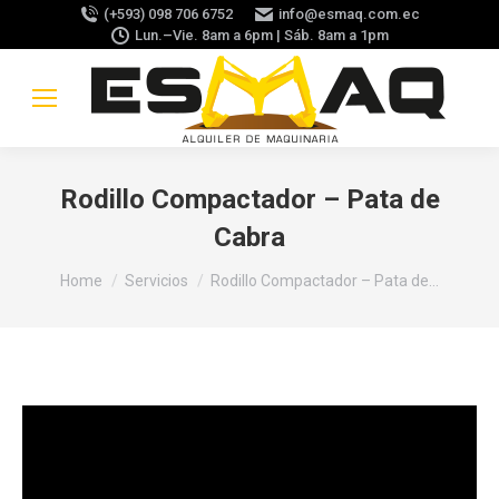
(+593) 098 706 6752
info@esmaq.com.ec
Lun.–Vie. 8am a 6pm | Sáb. 8am a 1pm
Rodillo Compactador – Pata de
Cabra
You are here:
Home
Servicios
Rodillo Compactador – Pata de…