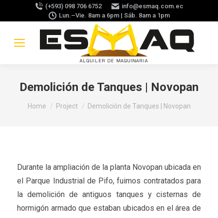
(+593) 098 706 6752
info@esmaq.com.ec
Lun.–Vie. 8am a 6pm | Sáb. 8am a 1pm
Demolición de Tanques | Novopan
You are here:
Home
Project
Demolición de Tanques | Novopan
Durante la ampliación de la planta Novopan ubicada en
el Parque Industrial de Pifo, fuimos contratados para
la demolición de antiguos tanques y cisternas de
hormigón armado que estaban ubicados en el área de