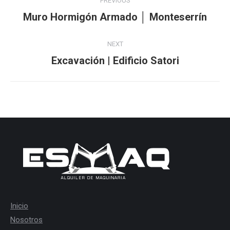
PREVIOUS
navigation
Previous
Muro Hormigón Armado │ Monteserrín
project:
NEXT
Next
Excavación | Edificio Satori
project:
Inicio
Nosotros