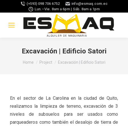
(+593) 098 706 6752
info@esmaq.com.ec
Lun.–Vie. 8am a 6pm | Sáb. 8am a 1pm
Excavación | Edificio Satori
You are here:
Home
Project
Excavación | Edificio Satori
En el sector de La Carolina en la ciudad de Quito,
realizamos la limpieza de terreno, excavación de 3
niveles de subsuelos para ser usados como
parqueaderos como también el desalojo de tierra de