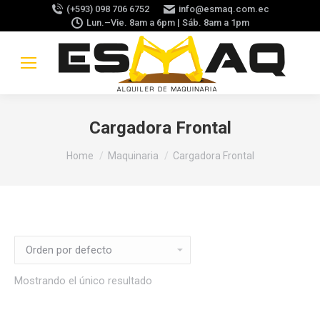
(+593) 098 706 6752
info@esmaq.com.ec
Lun.–Vie. 8am a 6pm | Sáb. 8am a 1pm
Cargadora Frontal
You are here:
Home
Maquinaria
Cargadora Frontal
Mostrando el único resultado