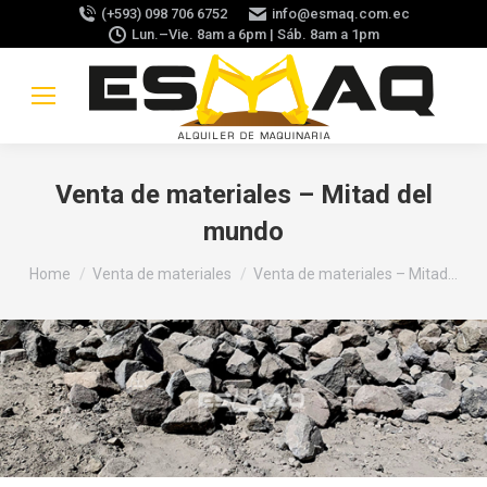
(+593) 098 706 6752
info@esmaq.com.ec
Lun.–Vie. 8am a 6pm | Sáb. 8am a 1pm
Venta de materiales – Mitad del
mundo
You are here:
Home
Venta de materiales
Venta de materiales – Mitad…