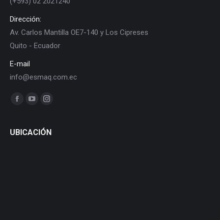
(+593) 02 2021240
Dirección:
Av. Carlos Mantilla OE7-140 y Los Cipreses
Quito - Ecuador
E-mail
info@esmaq.com.ec
Find us on:
Facebook
YouTube
Instagram
page
page
page
opens
opens
opens
UBICACIÓN
in
in
in
new
new
new
window
window
window