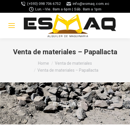
(+593) 098 706 6752
info@esmaq.com.ec
Lun.–Vie. 8am a 6pm | Sáb. 8am a 1pm
Venta de materiales – Papallacta
You are here:
Home
Venta de materiales
Venta de materiales – Papallacta