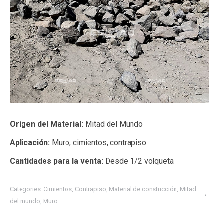
Origen del Material:
Mitad del Mundo
Aplicación:
Muro, cimientos, contrapiso
Cantidades para la venta:
Desde 1/2 volqueta
Categories:
Cimientos
,
Contrapiso
,
Material de constricción
,
Mitad
del mundo
,
Muro