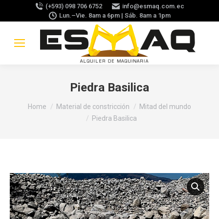
(+593) 098 706 6752
info@esmaq.com.ec
Lun.–Vie. 8am a 6pm | Sáb. 8am a 1pm
Piedra Basilica
You are here:
Home
Material de constricción
Mitad del mundo
Piedra Basilica