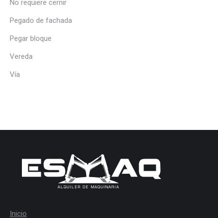
No requiere cernir
Pegado de fachada
Pegar bloque
Vereda
Vía
Inicio