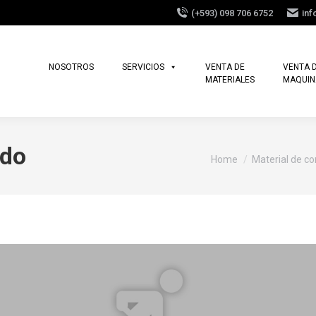
(+593) 098 706 6752
in
NOSOTROS
SERVICIOS
VENTA DE
VENTA 
MATERIALES
MAQUIN
ado
You are here:
Home
Material de co