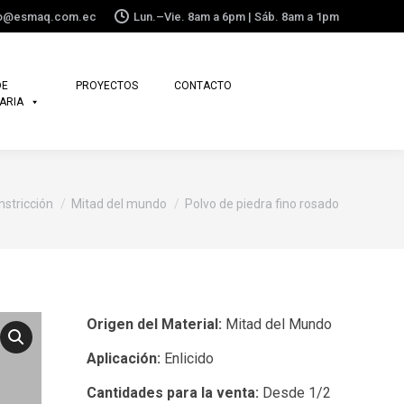
fo@esmaq.com.ec
Lun.–Vie. 8am a 6pm | Sáb. 8am a 1pm
DE
PROYECTOS
CONTACTO
ARIA
nstricción
Mitad del mundo
Polvo de piedra fino rosado
Origen del Material:
Mitad del Mundo
Aplicación:
Enlicido
Cantidades para la venta:
Desde 1/2