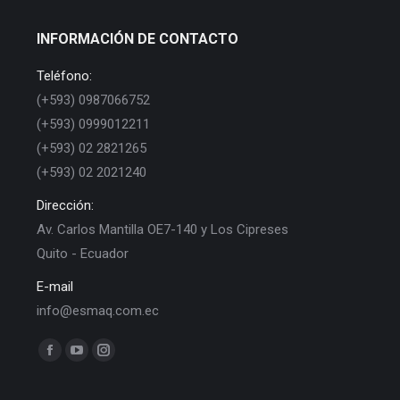
INFORMACIÓN DE CONTACTO
Teléfono:
(+593) 0987066752
(+593) 0999012211
(+593) 02 2821265
(+593) 02 2021240
Dirección:
Av. Carlos Mantilla OE7-140 y Los Cipreses
Quito - Ecuador
E-mail
info@esmaq.com.ec
Find us on:
Facebook
YouTube
Instagram
page
page
page