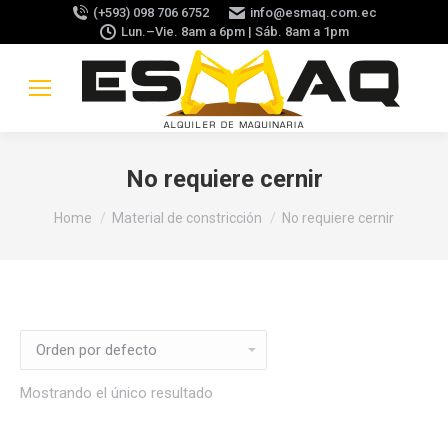
(+593) 098 706 6752
info@esmaq.com.ec
Lun.–Vie. 8am a 6pm | Sáb. 8am a 1pm
No requiere cernir
You are here:
Home
Material de constricción
No requiere cernir
Mostrando el único resultado