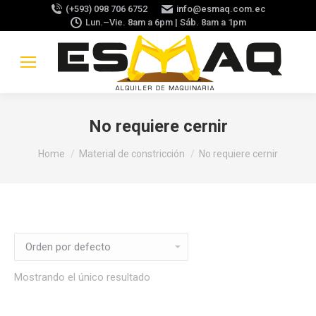
(+593) 098 706 6752
info@esmaq.com.ec
Lun.–Vie. 8am a 6pm | Sáb. 8am a 1pm
No requiere cernir
You are here:
Home
Material de constricción
No requiere cernir
Mostrando el único resultado