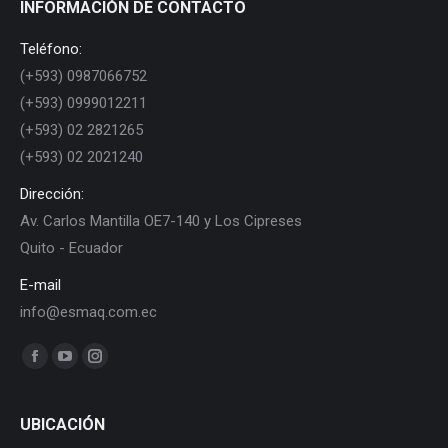
INFORMACIÓN DE CONTACTO
Teléfono:
(+593) 0987066752
(+593) 0999012211
(+593) 02 2821265
(+593) 02 2021240
Dirección:
Av. Carlos Mantilla OE7-140 y Los Cipreses
Quito - Ecuador
E-mail
info@esmaq.com.ec
Find us on:
Facebook
YouTube
Instagram
page
page
page
opens
opens
opens
UBICACIÓN
in
in
in