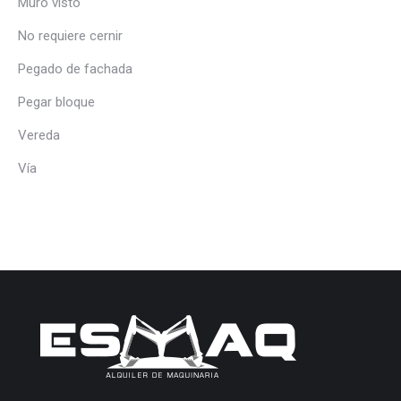
Muro visto
No requiere cernir
Pegado de fachada
Pegar bloque
Vereda
Vía