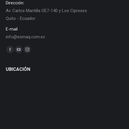
Dirección:
Av. Carlos Mantilla OE7-140 y Los Cipreses
Quito - Ecuador
E-mail
info@esmaq.com.ec
Find us on:
Facebook
YouTube
Instagram
page
page
page
opens
opens
opens
UBICACIÓN
in
in
in
new
new
new
window
window
window