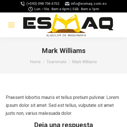
(+593) 098 706 6752
info@esmaq.com.ec
Lun.–Vie. 8am a 6pm | Sáb. 8am a 1pm
Mark Williams
You are here:
Home
Teammate
Mark Williams
Praesent lobortis mauris et tellus pretium pulvinar. Lorem
ipsum dolor sit amet. Sed est tellus, vulputate sit amet
justo non, varius malesuada dolor.
Deja una respuesta