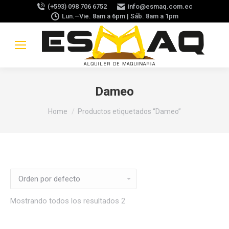
(+593) 098 706 6752
info@esmaq.com.ec
Lun.–Vie. 8am a 6pm | Sáb. 8am a 1pm
Dameo
You are here:
Home
Productos etiquetados “Dameo”
Mostrando todos los resultados 2