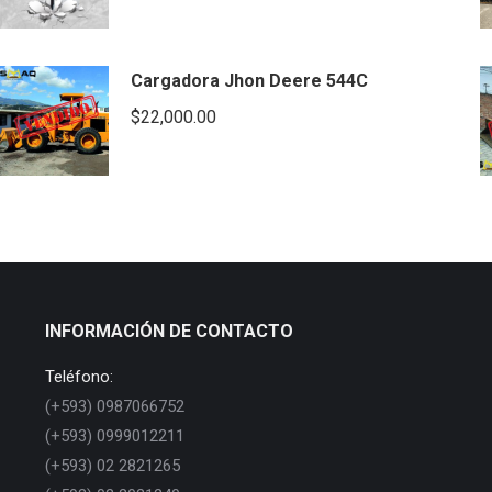
Cargadora Jhon Deere 544C
$
22,000.00
INFORMACIÓN DE CONTACTO
Teléfono:
(+593) 0987066752
(+593) 0999012211
(+593) 02 2821265