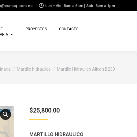
fo@esmaq.com.ec
Lun.–Vie. 8am a 6pm | Sáb. 8am a 1pm
DE
PROYECTOS
CONTACTO
ARIA
naria
Martillo hidráulico
Martillo Hidraulico Alicon B230
$
25,800.00
MARTILLO HIDRAULICO