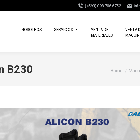
(+593) 098 706 6752
in
NOSOTROS
SERVICIOS
VENTA DE
VENTA 
MATERIALES
MAQUIN
on B230
You are here:
Home
Maqui