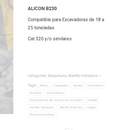
ALICON B230
Compatible para Excavadoras de 18 a
25 toneladas.
Cat 320 y/o similares.
Categories:
Maquinaria
,
Martillo hidráulico
Tags:
Alicon
Caterpillar
Dameo
demoledor
Ecuador
excavadora
Excavadoras de venta quito ecuador
martillo
martillo hidraulico
Martillo Potente
oruga
Retroexcavadora