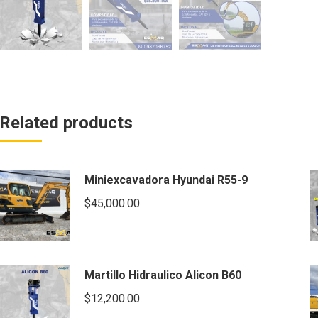
Related products
Miniexcavadora Hyundai R55-9
$
45,000.00
Martillo Hidraulico Alicon B60
$
12,200.00