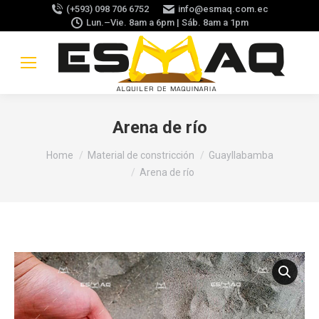
(+593) 098 706 6752
info@esmaq.com.ec
Lun.–Vie. 8am a 6pm | Sáb. 8am a 1pm
Arena de río
You are here:
Home
Material de constricción
Guayllabamba
Arena de río