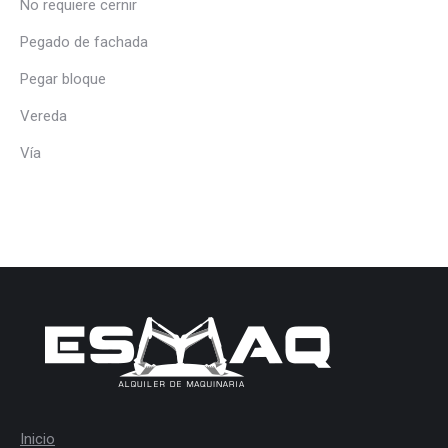
No requiere cernir
Pegado de fachada
Pegar bloque
Vereda
Vía
Inicio